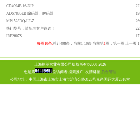
CD4094B 16-DIP
22
ADS7835EB 编码器、解码器
19
MP1528DQ-LF-Z
26
热门型号，请新老客户选购！
22
IRF2807S
17
每页10条,
总计498条，当前1-10条 当前第
1
页，第一页 上一页 
上海振基实业有限公司版权所有©2000-2026
您是第
位访问者
搜索推广
友情链接
后台管理
公司地址：中国上海市上海市上海市沪宜公路3128号嘉尚国际大厦2318室