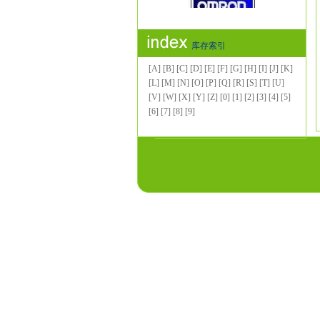
库存索引
[A]
[B]
[C]
[D]
[E]
[F]
[G]
[H]
[I]
[J]
[K]
[L]
[M]
[N]
[O]
[P]
[Q]
[R]
[S]
[T]
[U]
[V]
[W]
[X]
[Y]
[Z]
[0]
[1]
[2]
[3]
[4]
[5]
[6]
[7]
[8]
[9]