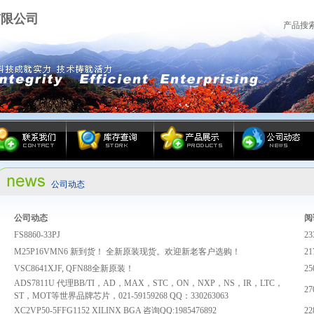
有限公司
产品搜
公司动态
公司动态
阅
FS8860-33PJ
23
M25P16VMN6 新到货！ 全新原装现货。欢迎新老客户选购！
21
VSC8641XJF, QFN88全新原装！
25
ADS7811U 代理BB/TI，AD，MAX，STC，ON，NXP，NS，IR，LTC，
27
ST，MOT等世界品牌芯片，021-59159268 QQ：330263063
XC2VP50-5FFG1152 XILINX BGA 咨询QQ:1985476892
22