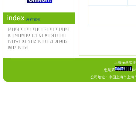
库存索引
[A]
[B]
[C]
[D]
[E]
[F]
[G]
[H]
[I]
[J]
[K]
[L]
[M]
[N]
[O]
[P]
[Q]
[R]
[S]
[T]
[U]
[V]
[W]
[X]
[Y]
[Z]
[0]
[1]
[2]
[3]
[4]
[5]
[6]
[7]
[8]
[9]
上海振基实业有
您是第
位
公司地址：中国上海市上海市上