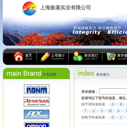
上海振基实业有限公司
主营品牌
库存索引
库存搜索：
欲查询以下型号的信息，请在
按字母快速检索：
A
B
T
U
V
W
X
按数字快速检索：
0
1