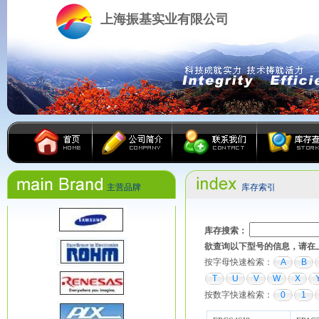
上海振基实业有限公司
主营品牌
库存索引
库存搜索：
欲查询以下型号的信息，请在
按字母快速检索：
A
B
T
U
V
W
X
按数字快速检索：
0
1