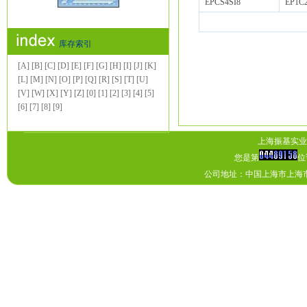
EPCS4SI8
EP1C
库存索引
[A]
[B]
[C]
[D]
[E]
[F]
[G]
[H]
[I]
[J]
[K]
[L]
[M]
[N]
[O]
[P]
[Q]
[R]
[S]
[T]
[U]
[V]
[W]
[X]
[Y]
[Z]
[0]
[1]
[2]
[3]
[4]
[5]
[6]
[7]
[8]
[9]
上海振基实业有
您是第
位
公司地址：中国上海市上海市上