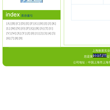
库存索引
[A]
[B]
[C]
[D]
[E]
[F]
[G]
[H]
[I]
[J]
[K]
[L]
[M]
[N]
[O]
[P]
[Q]
[R]
[S]
[T]
[U]
[V]
[W]
[X]
[Y]
[Z]
[0]
[1]
[2]
[3]
[4]
[5]
[6]
[7]
[8]
[9]
上海振基实业有
您是第
位
公司地址：中国上海市上海市上