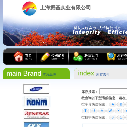
上海振基实业有限公司
主营品牌
库存索引
库存搜索：
欲查询以下型号的信息，请在
按字母快速检索：
A
B
T
U
V
W
X
按数字快速检索：
0
1