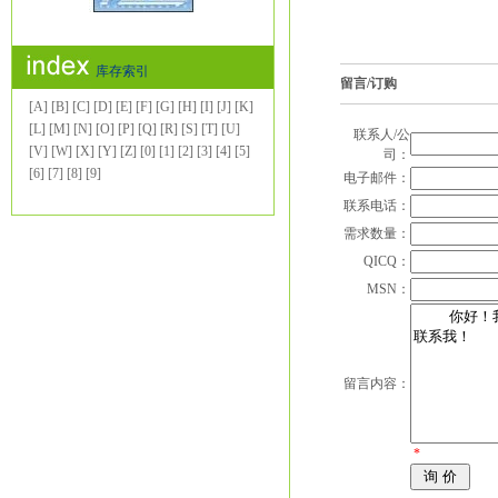
库存索引
留言/订购
[A]
[B]
[C]
[D]
[E]
[F]
[G]
[H]
[I]
[J]
[K]
[L]
[M]
[N]
[O]
[P]
[Q]
[R]
[S]
[T]
[U]
联系人/公
[V]
[W]
[X]
[Y]
[Z]
[0]
[1]
[2]
[3]
[4]
[5]
司：
[6]
[7]
[8]
[9]
电子邮件：
联系电话：
需求数量：
QICQ：
MSN：
留言内容：
*