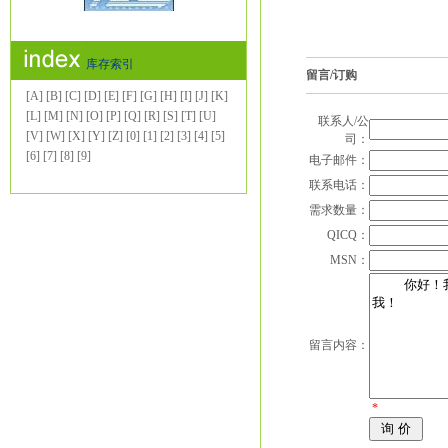
库存索引
留言/订购
[A]
[B]
[C]
[D]
[E]
[F]
[G]
[H]
[I]
[J]
[K]
[L]
[M]
[N]
[O]
[P]
[Q]
[R]
[S]
[T]
[U]
联系人/公
[V]
[W]
[X]
[Y]
[Z]
[0]
[1]
[2]
[3]
[4]
[5]
司：
[6]
[7]
[8]
[9]
电子邮件：
联系电话：
需求数量：
QICQ：
MSN：
留言内容：
*