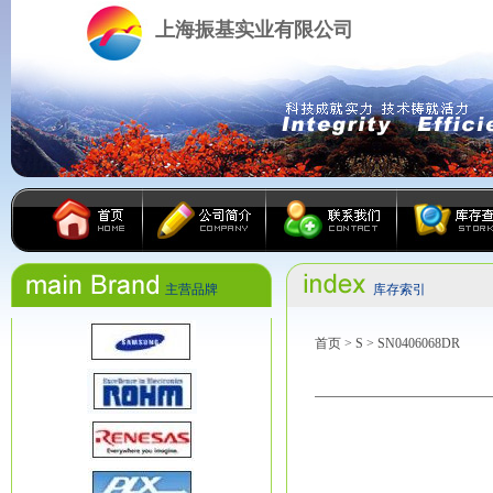
上海振基实业有限公司
主营品牌
库存索引
首页
>
S
> SN0406068DR